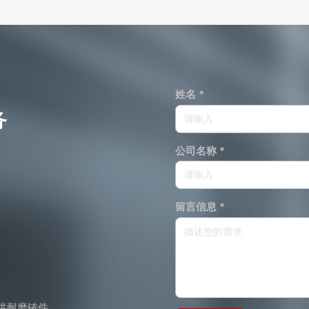
姓名 *
务
公司名称 *
留言信息 *
供耐磨铸件、